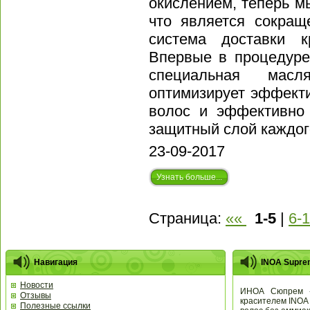
окислением, теперь м
что является сокраще
система доставки 
Впервые в процедуре
специальная мас
оптимизирует эффект
волос и эффективно 
защитный слой каждог
23-09-2017
Узнать больше...
Страница:
««
1-5
|
6-
Навигация
INOA Supre
Новости
ИНОА Сюпрем -
Отзывы
красителем INOA 
Полезные ссылки