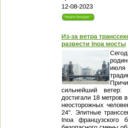
12-08-2023
Узнать больше...
Из-за ветра транссек
развести Inoa мосты
Сегод
родин
июля
трад
При
сильнейший ветер:
достигали 18 метров в
неосторожных челове
24". Элитные транссе
Inoa французского 
безопасного смены обр