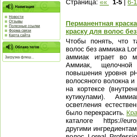
Страница:
««
1-5
|
6-
Навигация
Новости
Отзывы
Перманентная краска
Полезные ссылки
краску для волос бе
Форма связи
Карта сайта
Чтобы понять, что т
Облако тегов
волос без аммиака Lore
аммиак играет во м
Загрузка флеш...
Аммиак, щелочной 
повышения уровня pH
волосяного волокна и
на кортексе (внутре
кутикулами). Амми
осветления естестве
было перекрасить.
Кра
каталоге https://eu
другими ингредиентам
волос Loreal Profess