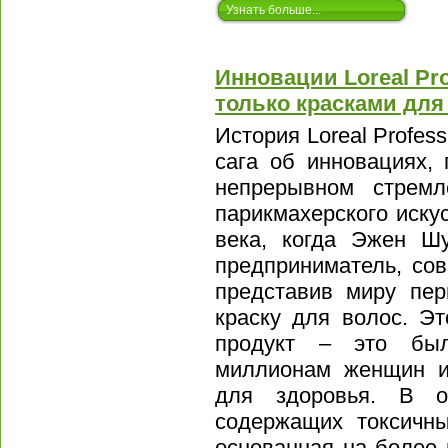
Узнать больше...
Инновации Loreal Pr
только красками для
История Loreal Profess
сага об инновациях,
непрерывном стрем
парикмахерского иску
века, когда Эжен Ш
предприниматель, со
представив миру пер
краску для волос. Э
продукт – это был
миллионам женщин и
для здоровья. В о
содержащих токсичны
основанная на более