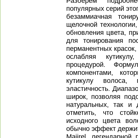
Разберём подробн
популярных серий этог
безаммиачная тонир
щелочной технологии,
обновления цвета, пр
для тонирования по
перманентных красок, 
ослабляя кутикул
процедурой. Форму
компонентами, кот
кутикулу волоса,
эластичность. Диапазо
широк, позволяя под
натуральных, так и
отметить, что стой
исходного цвета во
обычно эффект держит
Majirel, легендарной