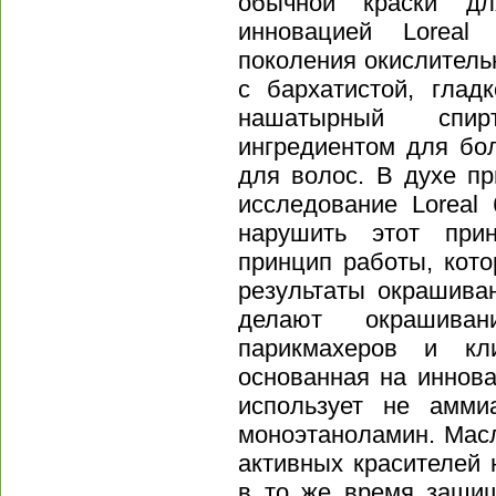
обычной краски д
инновацией Loreal 
поколения окислитель
с бархатистой, глад
нашатырный спир
ингредиентом для бо
для волос. В духе п
исследование Loreal
нарушить этот при
принцип работы, кот
результаты окрашива
делают окрашива
парикмахеров и кл
основанная на иннов
использует не амми
моноэтаноламин. Мас
активных красителей 
в то же время защищ