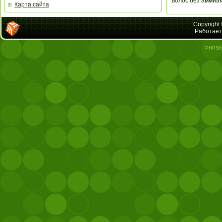
волос без аммиак
Карта сайта
Copyright
Работает
PHPSh